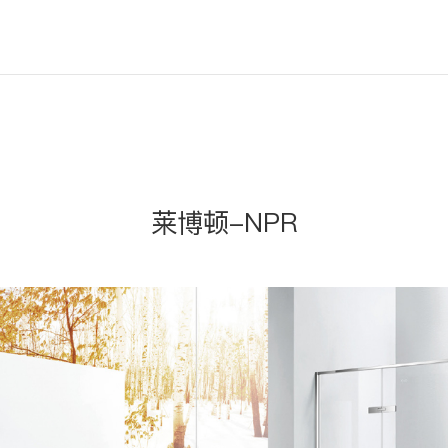
莱博顿-NPR