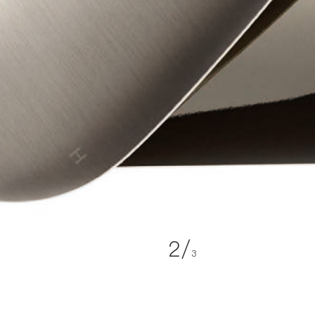
2
/
3