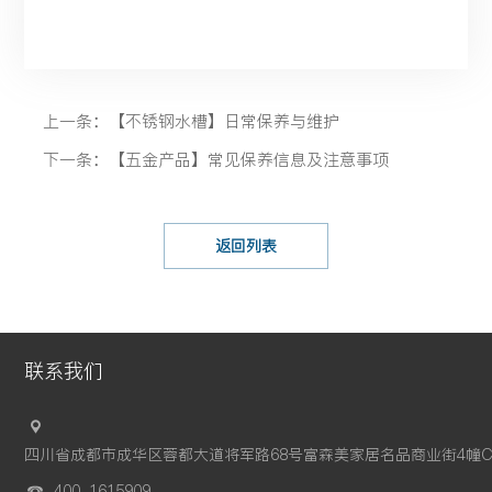
上一条：【不锈钢水槽】日常保养与维护
下一条：【五金产品】常见保养信息及注意事项
返回列表
联系我们
四川省成都市成华区蓉都大道将军路68号富森美家居名品商业街4幢C
400-1615909