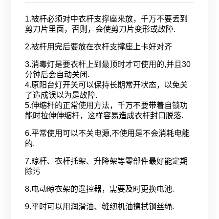
1.被杆必须对中衣杆支撑座来放，千万不要丢到
剪刀片里面，否则，会使剪刀片变形或故障.
2.被杆用完后要放在衣杆支撑座上卡好对齐
3.消毒灯是要衣杆上到最顶时才可使用的,并且30
分钟后会自动关闭.
4.原阳台灯开关可以保持长期常开状态，以免关
了造成误以为是故障.
5.伸缩杆的正常使用方法，千万不要带着自锁功
能时拉伸伸缩杆，这样容易造成衣杆封口脱落.
6.平常使用可以不关电源,不使用是不会消耗电能
的.
7.晾杆、衣杆托架、升降架等零部件最好能定期
除污
8.电动晾衣架的遥控器，需要及时更换电池.
9.平时可以用润滑油、缝纫机油擦拭钢丝绳.