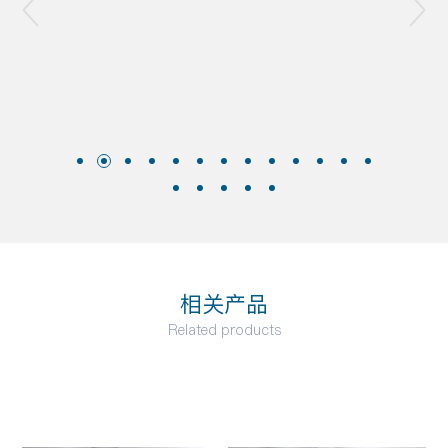
进驻德国法兰克福展及广州进出口品牌展5月，进驻
上海国际厨卫展9月，荣获“中山林浴房协会副会长
单位”
2014年5月，第10届航空航天博览会赞助商11月，
荣获“中国十大淋浴房品牌”
2015年8月，荣获“中国建筑装饰行业设计领域推荐
品牌”9月，荣获“红锦中国设计奖-
产品设计奖”12月，荣获“广东省名牌产品称号”2016
年10月，荣获“淋浴房品质金奖’
“十大淋浴房品牌”2017年3月，荣获“金象奖-品7
月，荣获“中山淋浴房协会副会长单位”8月，通过工
业信息化部“两化融合管理系统评定证书10月，荣获
相关产品
“高新技术企业”
Related products
2018年6月，上海中国国际厨卫展8月，北京华夏家
博会10月，广州中国进出口品牌参展单位荣获“十大
淋浴房品牌”“淋浴房突出贡献奖”