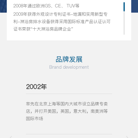
2008年通过欧洲GS、CE、 TUV等
2009年获得外观设计专利证书-地漏和实用新型专
利-淋浴房排水设备获得采用国际标准产品认证认可
证书荣获“十大淋浴房品牌企业”
2010年5月，获得外观设计专利证书-合页6月，进
驻上海世博会12月，荣获“十大淋浴房品牌企业”12
月，获得实用新型专利证书-一种滑动门的自助减速
品牌发展
装置和一种缓冲式门饺链
Brand development
2011年4月，获得实用新型专利证书-种用于淋浴房
的缓冲式转轴门5月，获得实用新型专利证书-一种
定位推拉装置8月，获得实用新型专利证书-一种玻
2002年
20
璃门绞接结构10月，荣获“2011年购房者首选家居
品牌”2012年5月，获得实用新型专利证书-双向连
率先在北京上海等国内大城市设立品牌专卖
通过
动对开淋浴屏风和一种连动式淋浴屏风7月，获得发
店，并打开美国，英国，意大利，南美洲等
明专利证书一种用于淋浴房的缓冲式转轴门7月，进
国际市场
驻第二届中国淋浴房展览会并荣获“简约设计奖”
10月，进驻广州进出口品牌展
2013年1月，获得“中国整体家居联盟主单位”4月，