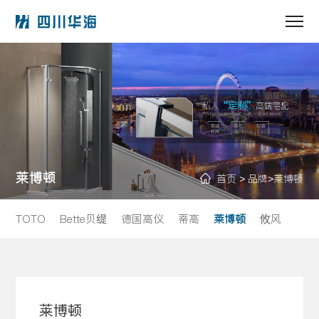
莱博顿
首页
品牌
莱博顿
>
>
TOTO
Bette贝缇
德国高仪
蒂高
莱博顿
攸风
莱博顿